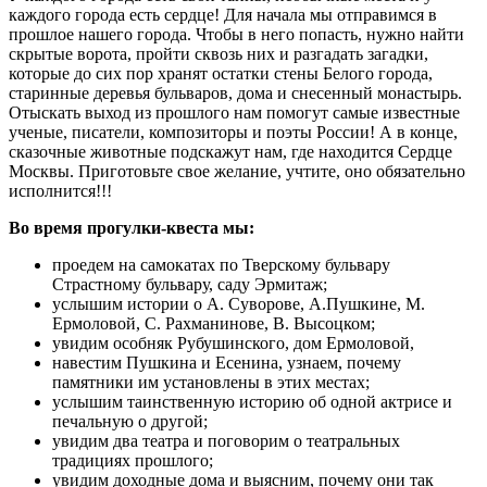
каждого города есть сердце! Для начала мы отправимся в
прошлое нашего города. Чтобы в него попасть, нужно найти
скрытые ворота, пройти сквозь них и разгадать загадки,
которые до сих пор хранят остатки стены Белого города,
старинные деревья бульваров, дома и снесенный монастырь.
Отыскать выход из прошлого нам помогут самые известные
ученые, писатели, композиторы и поэты России! А в конце,
сказочные животные подскажут нам, где находится Сердце
Москвы. Приготовьте свое желание, учтите, оно обязательно
исполнится!!!
Во время прогулки-квеста мы:
проедем на самокатах по Тверскому бульвару
Страстному бульвару, саду Эрмитаж;
услышим истории о А. Суворове, А.Пушкине, М.
Ермоловой, С. Рахманинове, В. Высоцком;
увидим особняк Рубушинского, дом Ермоловой,
навестим Пушкина и Есенина, узнаем, почему
памятники им установлены в этих местах;
услышим таинственную историю об одной актрисе и
печальную о другой;
увидим два театра и поговорим о театральных
традициях прошлого;
увидим доходные дома и выясним, почему они так