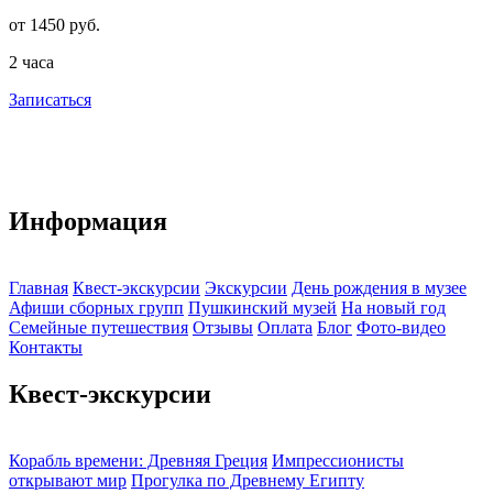
от 1450 руб.
о
2 часа
1
Записаться
З
Информация
Главная
Квест-экскурсии
Экскурсии
День рождения в музее
Афиши сборных групп
Пушкинский музей
На новый год
Семейные путешествия
Отзывы
Оплата
Блог
Фото-видео
Контакты
Квест-экскурсии
Корабль времени: Древняя Греция
Импрессионисты
открывают мир
Прогулка по Древнему Египту