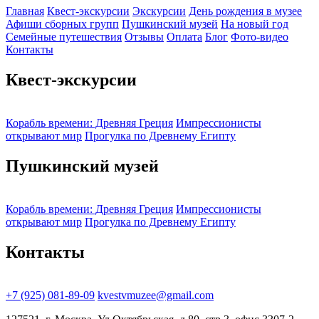
Главная
Квест-экскурсии
Экскурсии
День рождения в музее
Афиши сборных групп
Пушкинский музей
На новый год
Семейные путешествия
Отзывы
Оплата
Блог
Фото-видео
Контакты
Квест-экскурсии
Корабль времени: Древняя Греция
Импрессионисты
открывают мир
Прогулка по Древнему Египту
Пушкинский музей
Корабль времени: Древняя Греция
Импрессионисты
открывают мир
Прогулка по Древнему Египту
Контакты
+7 (925) 081-89-09
kvestvmuzee@gmail.com