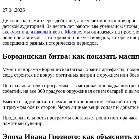
27.04.2026
Дети познают мир через действие, а не через монотонное про
детской аудиторией. За десять лет работы мы убедились: чтоб
экскурсии для школьников в Москве
, мы опираемся на просту
роли наставников — историков и искусствоведов, которые нап
совершенно разных исторических периодов.
Бородинская битва: как показать масшт
Музей-панорама «Бородинская битва» хранит артефакты, помня
сюда строится не вокруг статичных витрин с оружием или бое
Центральная точка программы — смотровая площадка внутри за
событий, на все 360 градусов окруженная огнем батарей и дымо
Вместе с гидом дети отслеживают хронологию событий от пер
и триумфы обеих сторон. Через личные вещи солдат и добытые
Продолжительность программы составляет ровно полтора часа. 
памятный сувенир.
Эпоха Ивана Грозного: как объяснить х