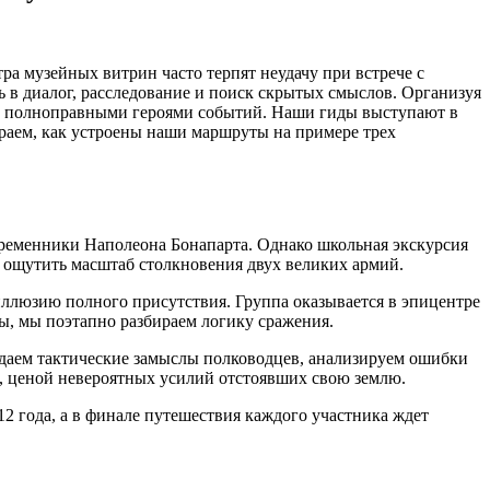
а музейных витрин часто терпят неудачу при встрече с
ь в диалог, расследование и поиск скрытых смыслов. Организуя
 а полноправными героями событий. Наши гиды выступают в
раем, как устроены наши маршруты на примере трех
временники Наполеона Бонапарта. Однако школьная экскурсия
и ощутить масштаб столкновения двух великих армий.
иллюзию полного присутствия. Группа оказывается в эпицентре
ны, мы поэтапно разбираем логику сражения.
даем тактические замыслы полководцев, анализируем ошибки
, ценой невероятных усилий отстоявших свою землю.
12 года, а в финале путешествия каждого участника ждет