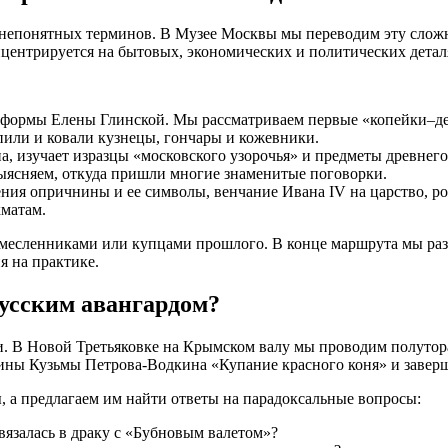
 непонятных терминов. В Музее Москвы мы переводим эту слож
нцентрируется на бытовых, экономических и политических детал
еформы Елены Глинской. Мы рассматриваем первые «копейки–ден
епили и ковали кузнецы, гончары и кожевники.
, изучает изразцы «московского узорочья» и предметы древнего
выясняем, откуда пришли многие знаменитые поговорки.
я опричнины и ее символы, венчание Ивана IV на царство, ро
хматам.
ремесленниками или купцами прошлого. В конце маршрута мы р
я на практике.
русским авангардом?
и. В Новой Третьяковке на Крымском валу мы проводим полутор
тины Кузьмы Петрова-Водкина «Купание красного коня» и заверш
, а предлагаем им найти ответы на парадоксальные вопросы:
язалась в драку с «Бубновым валетом»?