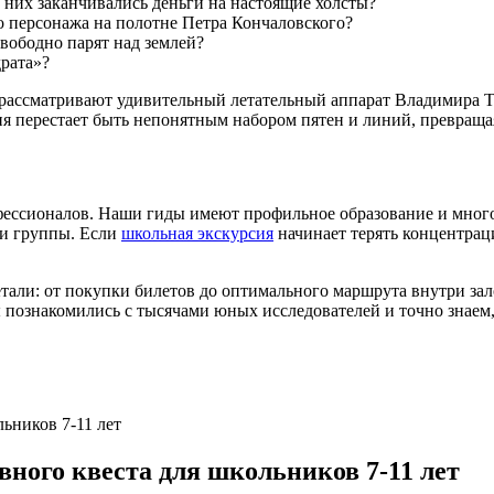
у них заканчивались деньги на настоящие холсты?
о персонажа на полотне Петра Кончаловского?
вободно парят над землей?
драта»?
ассматривают удивительный летательный аппарат Владимира Та
я перестает быть непонятным набором пятен и линий, превраща
ессионалов. Наши гиды имеют профильное образование и многол
ки группы. Если
школьная экскурсия
начинает терять концентрац
етали: от покупки билетов до оптимального маршрута внутри за
мы познакомились с тысячами юных исследователей и точно знаем
вного квеста для школьников 7-11 лет