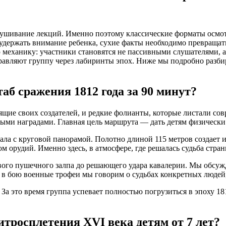
слушивание лекций. Именно поэтому классические форматы осмотр
ы удержать внимание ребенка, сухие факты необходимо превращат
ю механику: участники становятся не пассивными слушателями,
равляют группу через лабиринты эпох. Ниже мы подробно разби
аб сражения 1812 года за 90 минут?
щие своих создателей, и редкие фолианты, которые листали со
выми наградами. Главная цель маршрута — дать детям физическ
ла с круговой панорамой. Полотно длиной 115 метров создает 
м орудий. Именно здесь, в атмосфере, где решалась судьба стра
вого пушечного залпа до решающего удара кавалерии. Мы обсуж
 в бою военные трофеи мы говорим о судьбах конкретных людей
За это время группа успевает полностью погрузиться в эпоху 18
итросплетения XVI века детям от 7 лет?