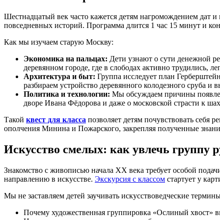
Шестнадцатый век часто кажется детям нагромождением дат и
повседневных историй. Программа длится 1 час 15 минут и ко
Как мы изучаем старую Москву:
Экономика на пальцах:
Дети узнают о сути денежной р
деревянном городе, где в слободах активно трудились, л
Архитектура и быт:
Группа исследует план Герберштейна
разбираем устройство деревянного колодезного сруба и 
Политика и технологии:
Мы обсуждаем причины появлени
дворе Ивана Фёдорова и даже о московской страсти к ша
Такой
квест для класса
позволяет детям почувствовать себя 
ополчения Минина и Пожарского, закрепляя полученные знани
Искусство смелых: как увлечь группу 
Знакомство с живописью начала XX века требует особой подач
направлению в искусстве.
Экскурсия с классом
стартует у кар
Мы не заставляем детей заучивать искусствоведческие термины
Почему художественная группировка «Ослиный хвост» вв