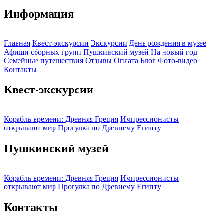
Информация
Главная
Квест-экскурсии
Экскурсии
День рождения в музее
Афиши сборных групп
Пушкинский музей
На новый год
Семейные путешествия
Отзывы
Оплата
Блог
Фото-видео
Контакты
Квест-экскурсии
Корабль времени: Древняя Греция
Импрессионисты
открывают мир
Прогулка по Древнему Египту
Пушкинский музей
Корабль времени: Древняя Греция
Импрессионисты
открывают мир
Прогулка по Древнему Египту
Контакты