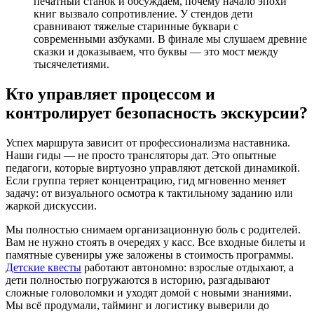
печатный станок и обсуждаем, почему начало эпохи
книг вызвало сопротивление. У стендов дети
сравнивают тяжелые старинные буквари с
современными азбуками. В финале мы слушаем древние
сказки и доказываем, что буквы — это мост между
тысячелетиями.
Кто управляет процессом и
контролирует безопасность экскурсии?
Успех маршрута зависит от профессионализма наставника.
Наши гиды — не просто трансляторы дат. Это опытные
педагоги, которые виртуозно управляют детской динамикой.
Если группа теряет концентрацию, гид мгновенно меняет
задачу: от визуального осмотра к тактильному заданию или
жаркой дискуссии.
Мы полностью снимаем организационную боль с родителей.
Вам не нужно стоять в очередях у касс. Все входные билеты и
памятные сувениры уже заложены в стоимость программы.
Детские квесты
работают автономно: взрослые отдыхают, а
дети полностью погружаются в историю, разгадывают
сложные головоломки и уходят домой с новыми знаниями.
Мы всё продумали, тайминг и логистику выверили до