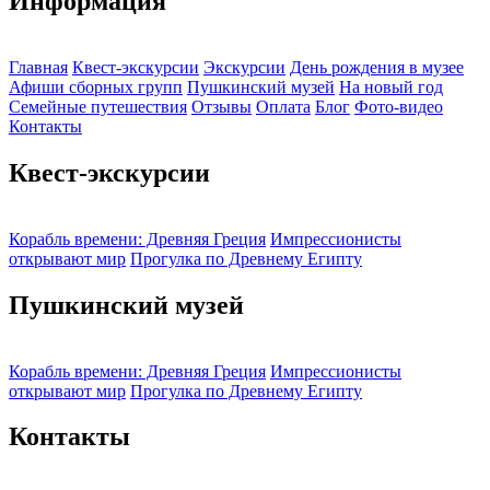
Информация
Главная
Квест-экскурсии
Экскурсии
День рождения в музее
Афиши сборных групп
Пушкинский музей
На новый год
Семейные путешествия
Отзывы
Оплата
Блог
Фото-видео
Контакты
Квест-экскурсии
Корабль времени: Древняя Греция
Импрессионисты
открывают мир
Прогулка по Древнему Египту
Пушкинский музей
Корабль времени: Древняя Греция
Импрессионисты
открывают мир
Прогулка по Древнему Египту
Контакты