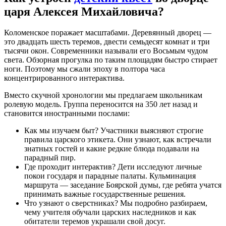
царя Алексея Михайловича?
Коломенское поражает масштабами. Деревянный дворец —
это двадцать шесть теремов, двести семьдесят комнат и три
тысячи окон. Современники называли его Восьмым чудом
света. Обзорная прогулка по таким площадям быстро стирает
ноги. Поэтому мы сжали эпоху в полтора часа
концентрированного интерактива.
Вместо скучной хронологии мы предлагаем школьникам
ролевую модель. Группа переносится на 350 лет назад и
становится иностранными послами:
Как мы изучаем быт? Участники выясняют строгие
правила царского этикета. Они узнают, как встречали
знатных гостей и какие редкие блюда подавали на
парадный пир.
Где проходит интерактив? Дети исследуют личные
покои государя и парадные палаты. Кульминация
маршрута — заседание Боярской думы, где ребята учатся
принимать важные государственные решения.
Что узнают о сверстниках? Мы подробно разбираем,
чему учителя обучали царских наследников и как
обитатели теремов украшали свой досуг.