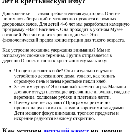
лет в крестьянскую избу?
Дошкольники — самая требовательная аудитория. Они не
понимают абстракций и мгновенно пугаются огромных
дворцовых залов. Для детей 4–6 лет мы разработали камерную
программу «Вася Василёк». Она проходит в уютном Музее
сословий России и длится ровно один час. Это
физиологический предел концентрации для такого возраста.
Как устроена механика удержания внимания? Мы не
используем сложные термины. Группа отправляется в
деревню Огонек в гости к крестьянскому мальчику:
Что дети делают в избе? Они визуально изучают
устройство деревянного дома, узнают, как топить
огромную печь и зачем крестьяне пекли хлеб.
Зачем им сундук? Это главный элемент игры. Малыши
достают оттуда настоящие деревянные игрушки, гладкие
веретенца, холщовые рубахи и плетеные лапти.
Почему они не скучают? Программа ритмично
пронизана русскими сказками и короткими загадками.
Дети меняют фокус внимания, трогают предметы и
искренне радуются каждому открытию.
Как устроен
детский квест
во дворце